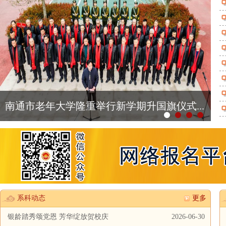
南通市老年大学赴沪浙三地标杆院校考察交
流...
系科动态
更多
银龄踏秀颂党恩 芳华绽放贺校庆
2026-06-30