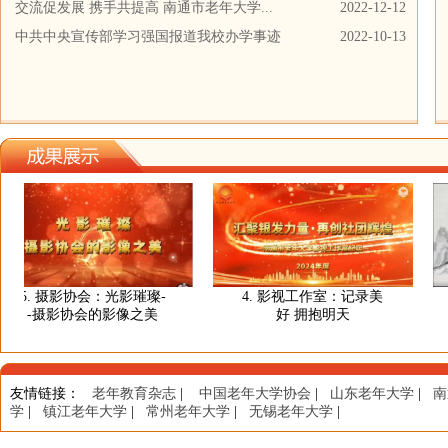
交流促发展 携手共提高 南通市老年大学...
2022-12-12
中共中央宣传部学习强国报道我校办学事迹
2022-10-13
5. 摄影协会：光影璀璨-
4. 影视工作室：记录美
-摄影协会的影像之美
好 拥抱明天
友情链接
：
老年教育杂志
|
中国老年大学协会
|
山东老年大学
|
南
学
|
镇江老年大学
|
常州老年大学
|
无锡老年大学
|