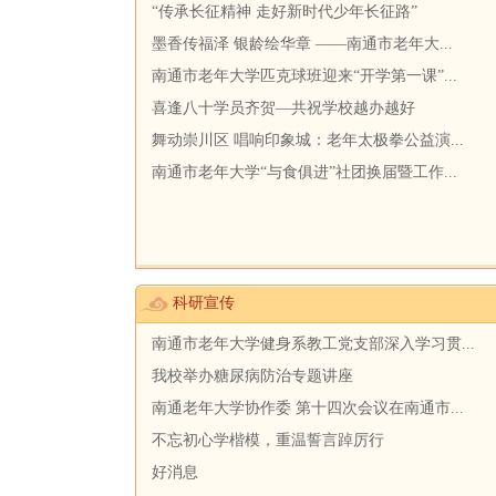
“传承长征精神 走好新时代少年长征路”
墨香传福泽 银龄绘华章 ——南通市老年大...
南通市老年大学匹克球班迎来“开学第一课”...
喜逢八十学员齐贺—共祝学校越办越好
舞动崇川区 唱响印象城：老年太极拳公益演...
南通市老年大学“与食俱进”社团换届暨工作...
科研宣传
南通市老年大学健身系教工党支部深入学习贯...
我校举办糖尿病防治专题讲座
南通老年大学协作委 第十四次会议在南通市...
不忘初心学楷模，重温誓言踔厉行
好消息