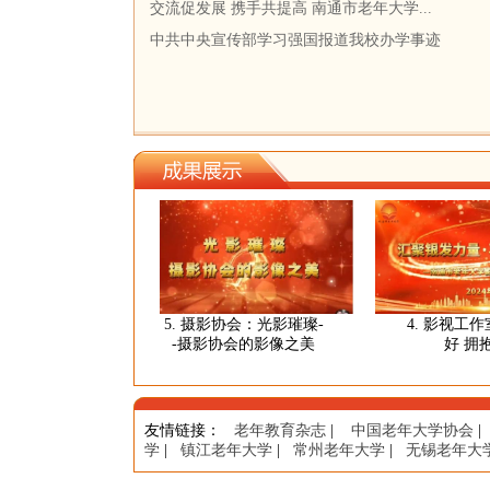
交流促发展 携手共提高 南通市老年大学...
中共中央宣传部学习强国报道我校办学事迹
：晴空一鹤
5. 摄影协会：光影璀璨-
4. 影视工作室
秋日胜春
-摄影协会的影像之美
好 拥抱明
友情链接
：
老年教育杂志
|
中国老年大学协会
|
学
|
镇江老年大学
|
常州老年大学
|
无锡老年大