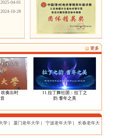
2025-04-01
2024-10-28
更多
奏出时
11.拉丁舞社团：拉丁之
10. 织女钩编研习
韵 耆年之美
出锦绣蓝图，织出
生活
大学
|
厦门老年大学
|
宁波老年大学
|
长春老年大