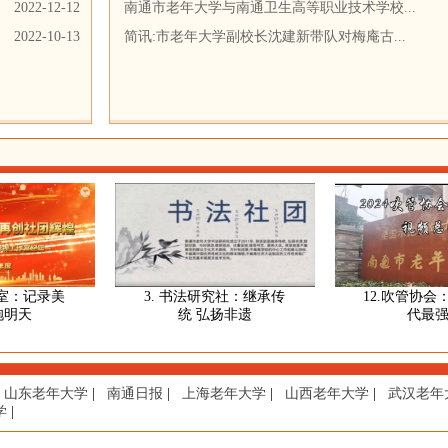
2022-12-12
南通市老年大学与南通卫生高等职业技术学校...
2022-10-13
简讯:市老年大学副校长沈建新带队对梅庵古...
：记录美
3. 书法研究社：继承传
12.吹管协会：吹
天
统 弘扬非遗
代最强音
山东老年大学
|
南通日报
|
上海老年大学
|
山西老年大学
|
武汉老年
学
|