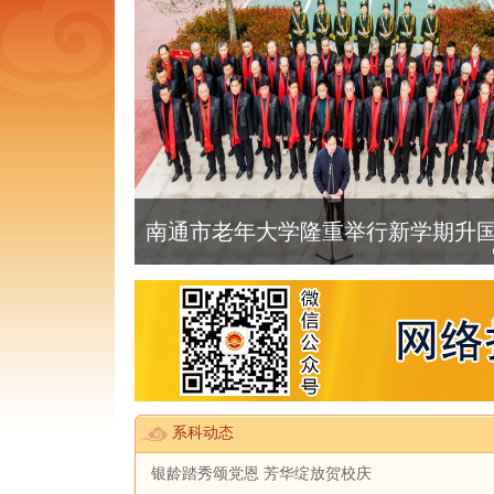
南通市老年大学隆重举行新学期升国旗
系科动态
银龄踏秀颂党恩 芳华绽放贺校庆