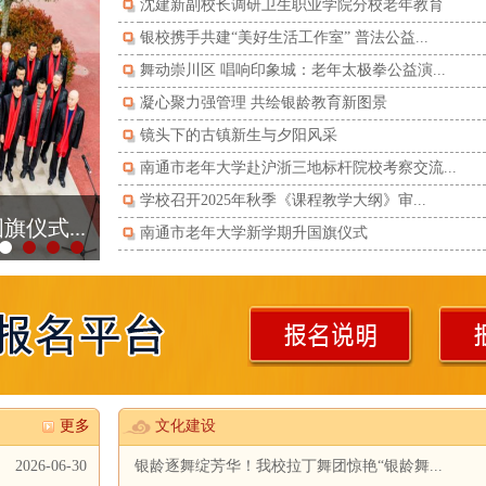
沈建新副校长调研卫生职业学院分校老年教育
银校携手共建“美好生活工作室” 普法公益...
舞动崇川区 唱响印象城：老年太极拳公益演...
凝心聚力强管理 共绘银龄教育新图景
镜头下的古镇新生与夕阳风采
南通市老年大学赴沪浙三地标杆院校考察交流...
学校召开2025年秋季《课程教学大纲》审...
仪式...
南通市老年大学新学期升国旗仪式
更多
文化建设
2026-06-30
银龄逐舞绽芳华！我校拉丁舞团惊艳“银龄舞...