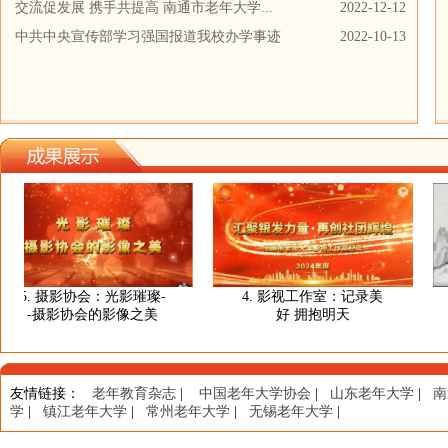
交流促发展 携手共提高 南通市老年大学...
2022-12-12
中共中央宣传部学习强国报道我校办学事迹
2022-10-13
5. 摄影协会：光影璀璨-
4. 影视工作室：记录美
-摄影协会的影像之美
好 拥抱明天
友情链接
：
老年教育杂志
|
中国老年大学协会
|
山东老年大学
|
南
学
|
镇江老年大学
|
常州老年大学
|
无锡老年大学
|