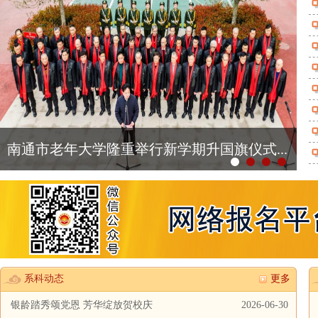
南通市老年大学隆重举行新学期升国旗仪式...
系科动态
更多
银龄踏秀颂党恩 芳华绽放贺校庆
2026-06-30