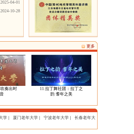
2025-04-01
2024-10-28
更多
奏出时
11.拉丁舞社团：拉丁之
10. 织女钩编研习
韵 耆年之美
出锦绣蓝图，织出
生活
大学
|
厦门老年大学
|
宁波老年大学
|
长春老年大