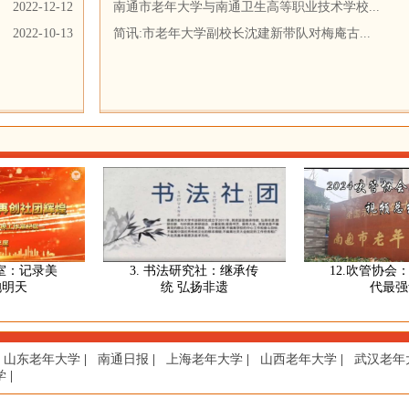
2022-12-12
南通市老年大学与南通卫生高等职业技术学校...
2022-10-13
简讯:市老年大学副校长沈建新带队对梅庵古...
：记录美
3. 书法研究社：继承传
12.吹管协会：吹
天
统 弘扬非遗
代最强音
山东老年大学
|
南通日报
|
上海老年大学
|
山西老年大学
|
武汉老年
学
|