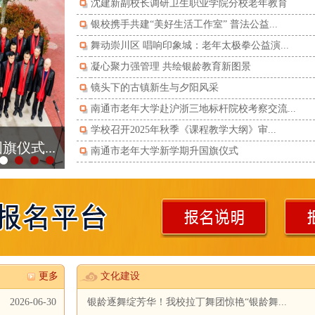
沈建新副校长调研卫生职业学院分校老年教育
银校携手共建“美好生活工作室” 普法公益...
舞动崇川区 唱响印象城：老年太极拳公益演...
凝心聚力强管理 共绘银龄教育新图景
镜头下的古镇新生与夕阳风采
南通市老年大学赴沪浙三地标杆院校考察交流...
学校召开2025年秋季《课程教学大纲》审...
仪式...
南通市老年大学新学期升国旗仪式
更多
文化建设
2026-06-30
银龄逐舞绽芳华！我校拉丁舞团惊艳“银龄舞...