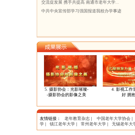
交流促发展 携手共提高 南通市老年大学...
中共中央宣传部学习强国报道我校办学事迹
：晴空一鹤
5. 摄影协会：光影璀璨-
4. 影视工作室
秋日胜春
-摄影协会的影像之美
好 拥抱明
友情链接
：
老年教育杂志
|
中国老年大学协会
|
学
|
镇江老年大学
|
常州老年大学
|
无锡老年大