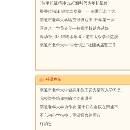
“传承长征精神 走好新时代少年长征路”
墨香传福泽 银龄绘华章 ——南通市老年大...
南通市老年大学匹克球班迎来“开学第一课”...
喜逢八十学员齐贺—共祝学校越办越好
舞动崇川区 唱响印象城：老年太极拳公益演...
南通市老年大学“与食俱进”社团换届暨工作...
科研宣传
南通市老年大学健身系教工党支部深入学习贯...
我校举办糖尿病防治专题讲座
南通老年大学协作委 第十四次会议在南通市...
不忘初心学楷模，重温誓言踔厉行
好消息