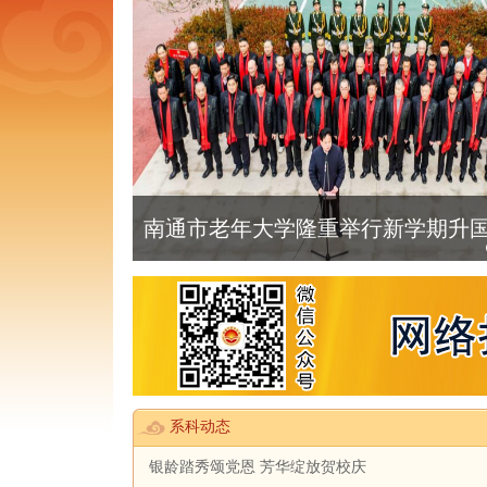
南通市老年大学隆重举行新学期升国旗
系科动态
银龄踏秀颂党恩 芳华绽放贺校庆