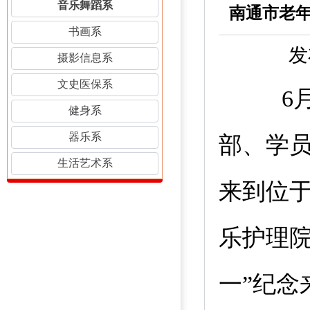
音乐舞蹈系
书画系
发
摄影信息系
文史医保系
6
健身系
器乐系
部、学
生活艺术系
来到位
乐护理
一
”
纪念