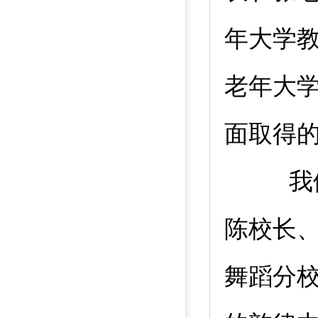
年大学
老年大
面取得
我
陈校长
舞蹈分