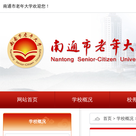
南通市老年大学欢迎您！
网站首页
学校概况
校
首页
>
学校概况
学校概况