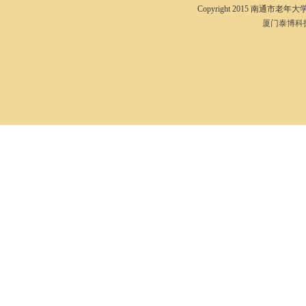
Copyright 2015 南通市老年大学I
厦门泰博科