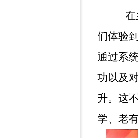
在
们体验
通过系
功以及
升。这
学、老