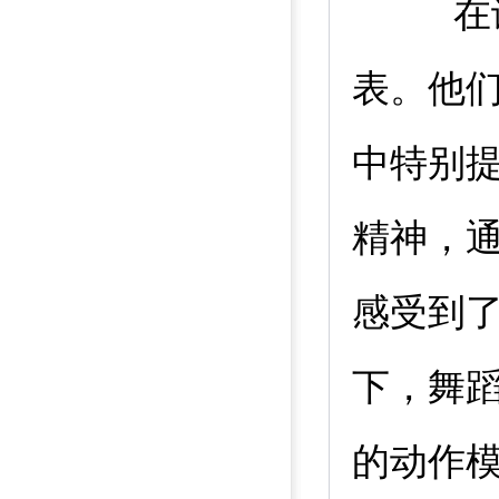
在
表。他
中特别
精神，
感受到
下，舞
的动作