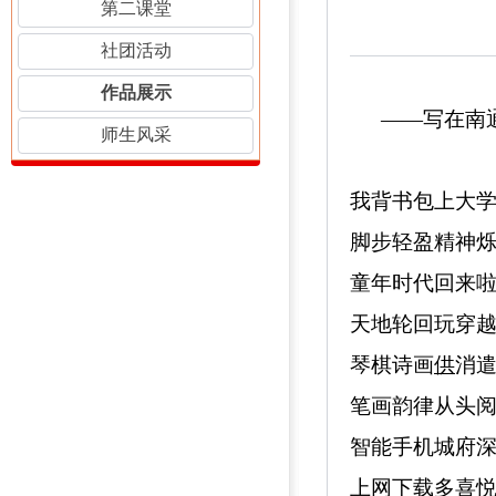
第二课堂
社团活动
作品展示
——写在南
师生风采
我背书包上大
脚步轻盈精神
童年时代回来
天地轮回玩穿
琴棋诗画
供
消
笔画韵律从头
智能手机城府
上网下
载
多喜