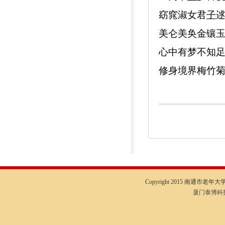
窈窕淑女君
子
美仑美奂金镶
心中有梦不知
修身境界梅竹
Copyright 2015 南通市老年大学I
厦门泰博科