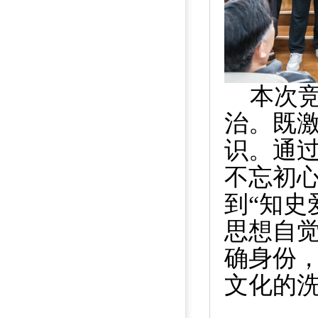
本次
治。既
识。通
不忘初
到
“
知史
思想自
确身份
文化的