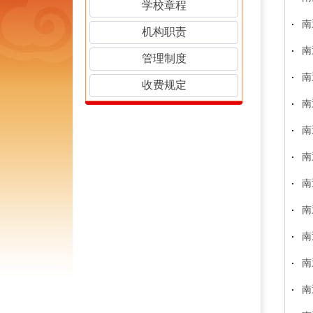
学校章程
南
机构职责
南
管理制度
南
收费规定
南
南
南
南
南
南
南
南