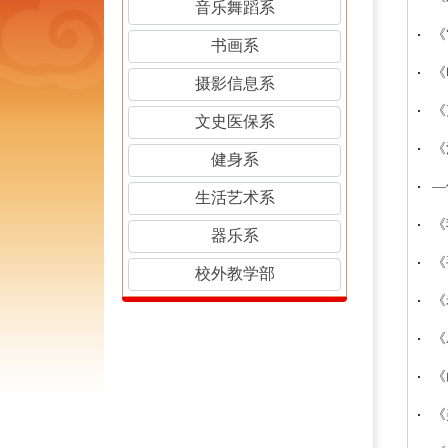
音乐舞蹈系
《
书画系
《
摄影信息系
《
文史医保系
《
健身系
—
生活艺术系
《
器乐系
《
校外教学部
《
《
《
《