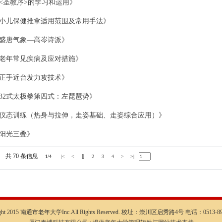
<圣教序>的学习和运用》
小儿保健推拿适用范围及常用手法》
盛唐气象—高岑诗派》
老年常见疾病及应对措施》
正手近台发力攻技术》
32式太极拳第四式：左琵琶势》
仪态训练（热身与拉伸，走姿基础、走姿综合应用）》
阳光三叠》
共 70
条信息
1
1/4
|<
<
2
3
4
>
>|
ight 2015 南通市老年大学Inc.All Rights Reserved. 校址：崇川区启秀路4号 电话：0513-89