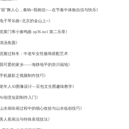
“鼓”舞人心，奏响<我相信>—在节奏中体验自信与快乐》
电子琴乐曲<北京的金山上>》
克莱门蒂小奏鸣曲 op36.no1 第二乐章》
清汤鱼圆》
优雅过秋冬：中老年女性服饰搭配艺术
我可爱的家乡——海静地平的崇川福地》
手机摄影之视频制作技巧》
老年人AI图像设计—豆包文生图趣味教学》
AI创意短剧制作入门》
山水画绘画过程中的细心收拾与山水临创技巧》
美人蕉画法与特殊表现技法》