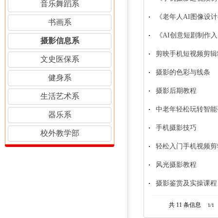
音乐舞蹈系
《老年人AI图像设
书画系
《AI创意短剧制作
摄影信息系
剪映手机短视频剪辑
文史医保系
摄影的色彩与线条
健身系
摄影后期教程
生活艺术系
中老年轻松玩转智能
器乐系
手机摄影技巧
校外教学部
轻松入门手机视频剪
风光摄影教程
摄影鉴赏及实操课程
共 11
条信息
1/1